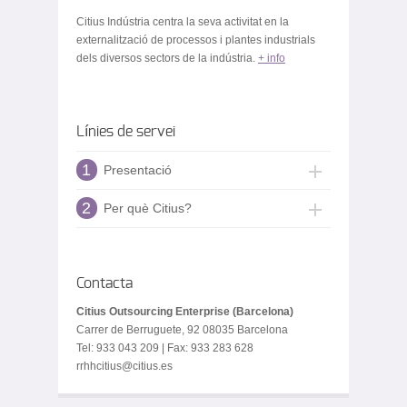
Citius Indústria centra la seva activitat en la
externalització de processos i plantes industrials
dels diversos sectors de la indústria.
+ info
Línies de servei
1
Presentació
2
Per què Citius?
Contacta
Citius Outsourcing Enterprise (Barcelona)
Carrer de Berruguete, 92 08035 Barcelona
Tel: 933 043 209 | Fax: 933 283 628
rrhhcitius@citius.es