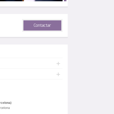
Contactar
rcelona)
rcelona
8