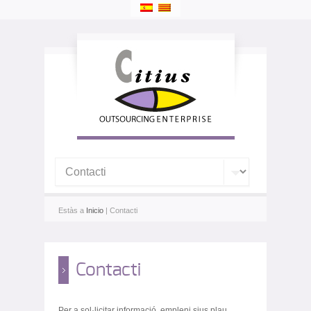
Estàs a
Inicio
| Contacti
Contacti
Per a sol·licitar informació, empleni sius plau