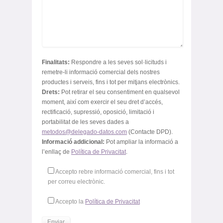
Finalitats:
Respondre a les seves sol·licituds i
remetre-li informació comercial dels nostres
productes i serveis, fins i tot per mitjans electrònics.
Drets:
Pot retirar el seu consentiment en qualsevol
moment, així com exercir el seu dret d’accés,
rectificació, supressió, oposició, limitació i
portabilitat de les seves dades a
metodos@delegado-datos.com
(Contacte DPD).
Informació addicional:
Pot ampliar la informació a
l’enllaç de
Política de Privacitat
.
Accepto rebre informació comercial, fins i tot
per correu electrònic.
Accepto la
Política de Privacitat