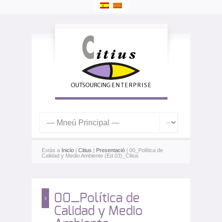
Estàs a
Inicio
|
Citius
|
Presentació
| 00_Política de
Calidad y Medio Ambiente (Ed.03)_Citius
00_Política de
Calidad y Medio