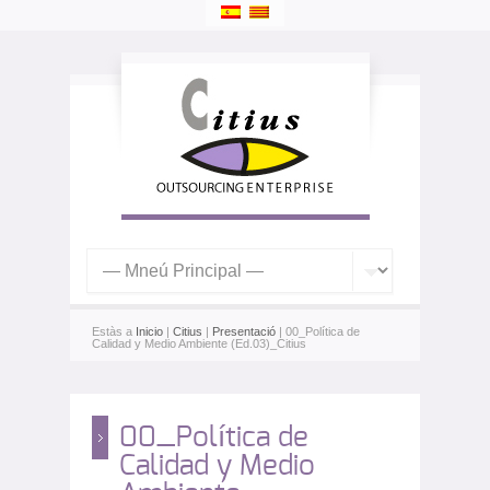
Estàs a
Inicio
|
Citius
|
Presentació
| 00_Política de
Calidad y Medio Ambiente (Ed.03)_Citius
00_Política de
Calidad y Medio