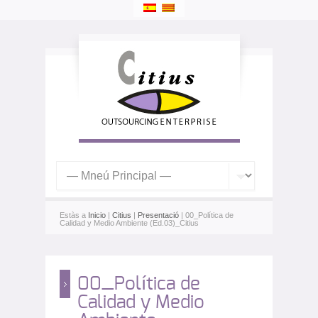
Estàs a
Inicio
|
Citius
|
Presentació
| 00_Política de
Calidad y Medio Ambiente (Ed.03)_Citius
00_Política de
Calidad y Medio