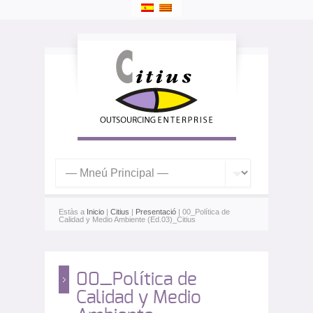
Estàs a
Inicio
|
Citius
|
Presentació
| 00_Política de
Calidad y Medio Ambiente (Ed.03)_Citius
00_Política de
Calidad y Medio