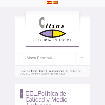
Estás en:
Inicio
|
Citius
|
Presentación
| 00_Política de
Calidad y Medio Ambiente (Ed.03)_Citius
00_Política de
Calidad y Medio