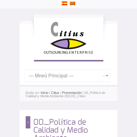
Estás en:
Inicio
|
Citius
|
Presentación
| 00_Política de
Calidad y Medio Ambiente (Ed.03)_Citius
00_Política de
Calidad y Medio