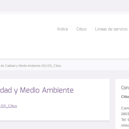
Índice
Citius
Líneas de servicio
a de Calidad y Medio Ambiente (Ed.03)_Citius
Con
idad y Medio Ambiente
Citi
.03)_Citius
Carr
0803
Tel:
rrhhc