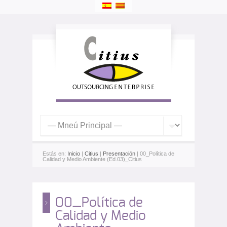
Estás en:
Inicio
|
Citius
|
Presentación
| 00_Política de
Calidad y Medio Ambiente (Ed.03)_Citius
00_Política de
Calidad y Medio