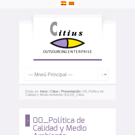
Estás en:
Inicio
|
Citius
|
Presentación
| 00_Política de
Calidad y Medio Ambiente (Ed.03)_Citius
00_Política de
Calidad y Medio