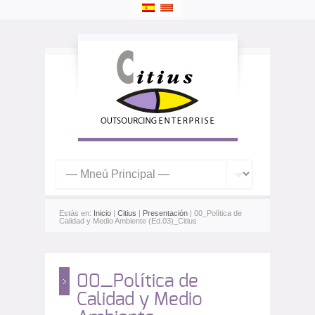
Estás en:
Inicio
|
Citius
|
Presentación
| 00_Política de
Calidad y Medio Ambiente (Ed.03)_Citius
00_Política de
Calidad y Medio