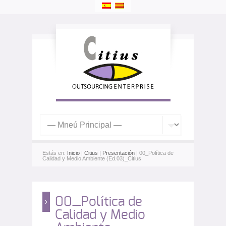
Estás en:
Inicio
|
Citius
|
Presentación
| 00_Política de
Calidad y Medio Ambiente (Ed.03)_Citius
00_Política de
Calidad y Medio