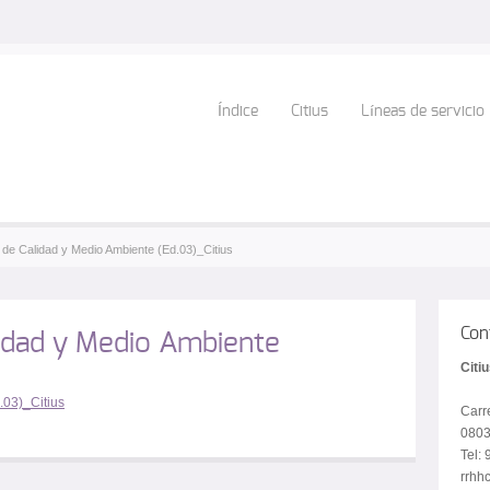
Índice
Citius
Líneas de servicio
a de Calidad y Medio Ambiente (Ed.03)_Citius
Con
idad y Medio Ambiente
Citi
.03)_Citius
Carr
0803
Tel:
rrhhc