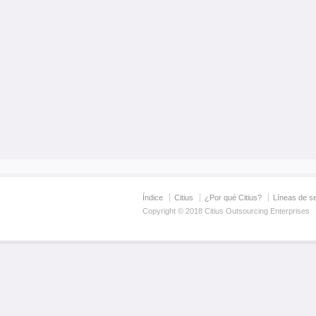
Índice
Citius
¿Por qué Citius?
Líneas de se
Copyright © 2018 Citius Outsourcing Enterprises