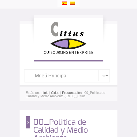
Estás en:
Inicio
|
Citius
|
Presentación
| 00_Política de
Calidad y Medio Ambiente (Ed.03)_Citius
00_Política de
Calidad y Medio