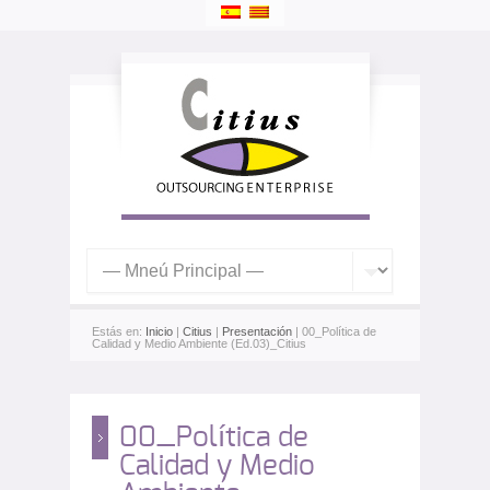
Estás en:
Inicio
|
Citius
|
Presentación
| 00_Política de
Calidad y Medio Ambiente (Ed.03)_Citius
00_Política de
Calidad y Medio