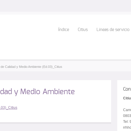
Índice
Citius
Líneas de servicio
a de Calidad y Medio Ambiente (Ed.03)_Citius
Con
idad y Medio Ambiente
Citi
.03)_Citius
Carr
0803
Tel:
rrhhc