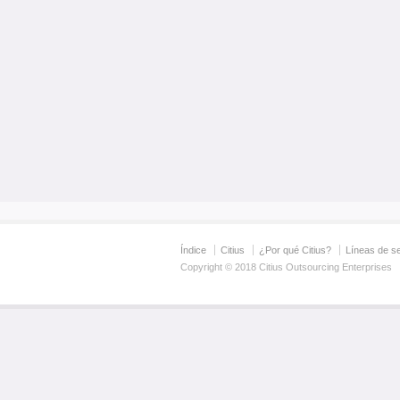
Índice
Citius
¿Por qué Citius?
Líneas de se
Copyright © 2018 Citius Outsourcing Enterprises