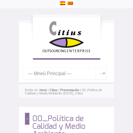
Estás en:
Inicio
|
Citius
|
Presentación
| 00_Política de
Calidad y Medio Ambiente (Ed.03)_Citius
00_Política de
Calidad y Medio