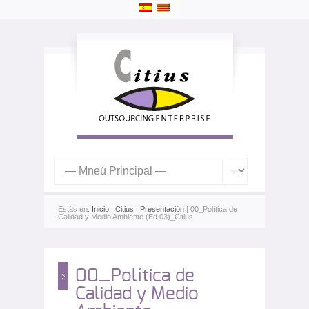
Estás en:
Inicio
|
Citius
|
Presentación
| 00_Política de
Calidad y Medio Ambiente (Ed.03)_Citius
00_Política de
Calidad y Medio