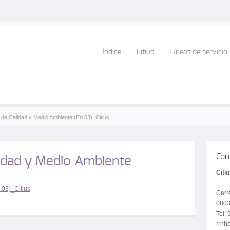
Índice
Citius
Líneas de servicio
a de Calidad y Medio Ambiente (Ed.03)_Citius
Con
idad y Medio Ambiente
Citi
.03)_Citius
Carr
0803
Tel:
rrhhc