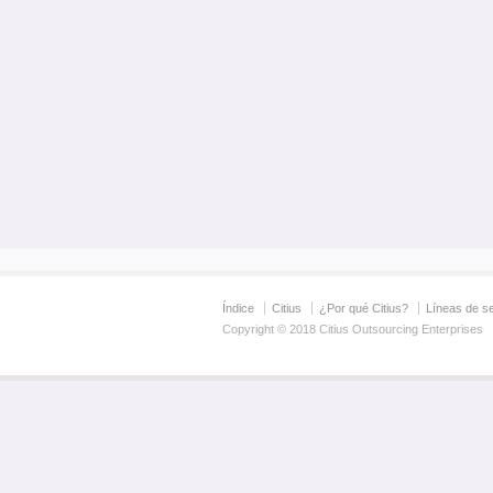
Índice
Citius
¿Por qué Citius?
Líneas de se
Copyright © 2018 Citius Outsourcing Enterprises