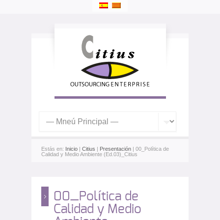
Estás en:
Inicio
|
Citius
|
Presentación
| 00_Política de
Calidad y Medio Ambiente (Ed.03)_Citius
00_Política de
Calidad y Medio