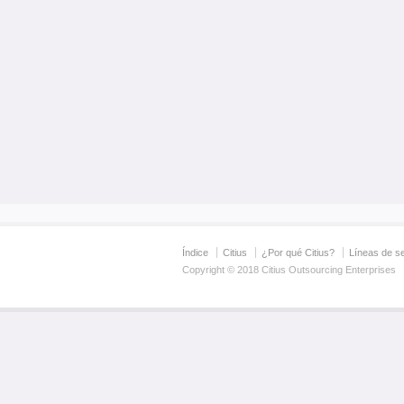
Índice
Citius
¿Por qué Citius?
Líneas de se
Copyright © 2018 Citius Outsourcing Enterprises