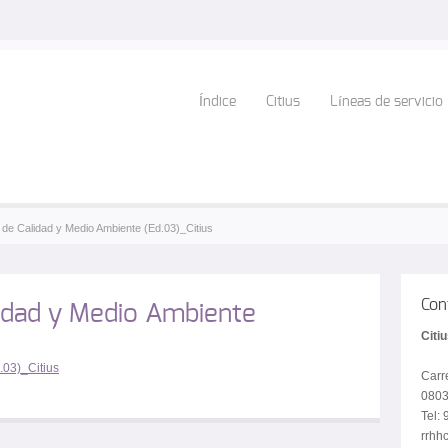
Índice
Citius
Líneas de servicio
a de Calidad y Medio Ambiente (Ed.03)_Citius
Con
idad y Medio Ambiente
Citi
.03)_Citius
Carr
0803
Tel:
rrhhc