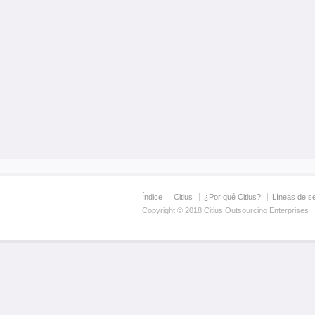
Índice
Citius
¿Por qué Citius?
Líneas de se
Copyright © 2018 Citius Outsourcing Enterprises