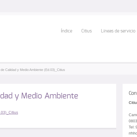
Índice
Citius
Líneas de servicio
a de Calidad y Medio Ambiente (Ed.03)_Citius
Con
idad y Medio Ambiente
Citi
.03)_Citius
Carr
0803
Tel:
rrhhc