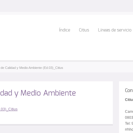
Índice
Citius
Líneas de servicio
a de Calidad y Medio Ambiente (Ed.03)_Citius
Con
idad y Medio Ambiente
Citi
.03)_Citius
Carr
0803
Tel:
rrhhc