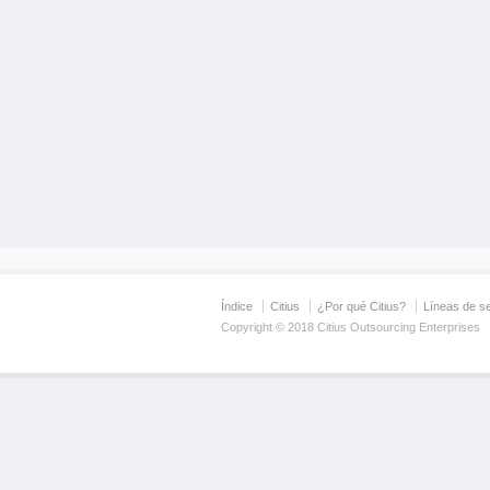
Índice
Citius
¿Por qué Citius?
Líneas de se
Copyright © 2018 Citius Outsourcing Enterprises