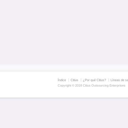
Índice
Citius
¿Por qué Citius?
Líneas de se
Copyright © 2018 Citius Outsourcing Enterprises