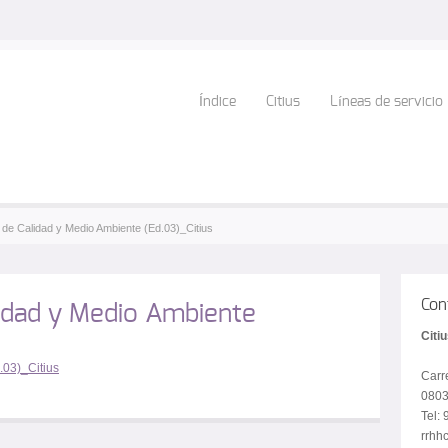
Índice
Citius
Líneas de servicio
a de Calidad y Medio Ambiente (Ed.03)_Citius
Con
idad y Medio Ambiente
Citi
.03)_Citius
Carr
0803
Tel:
rrhhc