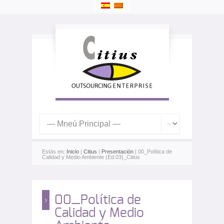
Estás en:
Inicio
|
Citius
|
Presentación
| 00_Política de
Calidad y Medio Ambiente (Ed.03)_Citius
00_Política de
Calidad y Medio