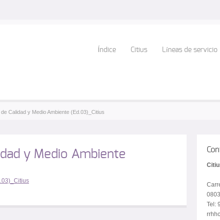
Índice
Citius
Líneas de servicio
a de Calidad y Medio Ambiente (Ed.03)_Citius
Con
idad y Medio Ambiente
Citi
.03)_Citius
Carr
0803
Tel:
rrhhc