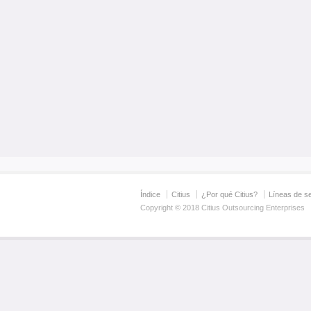
Índice
Citius
¿Por qué Citius?
Líneas de se
Copyright © 2018 Citius Outsourcing Enterprises