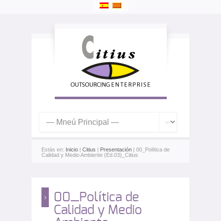
Estás en:
Inicio
|
Citius
|
Presentación
| 00_Política de
Calidad y Medio Ambiente (Ed.03)_Citius
00_Política de
Calidad y Medio