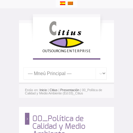
Estás en:
Inicio
|
Citius
|
Presentación
| 00_Política de
Calidad y Medio Ambiente (Ed.03)_Citius
00_Política de
Calidad y Medio