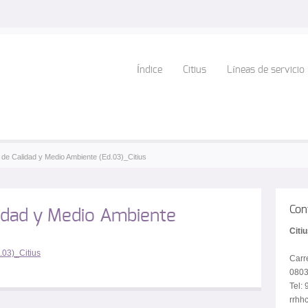
Índice
Citius
Líneas de servicio
a de Calidad y Medio Ambiente (Ed.03)_Citius
Con
idad y Medio Ambiente
Citi
.03)_Citius
Carr
0803
Tel:
rrhhc