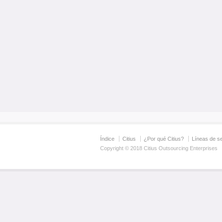
Índice
Citius
¿Por qué Citius?
Líneas de se
Copyright © 2018 Citius Outsourcing Enterprises