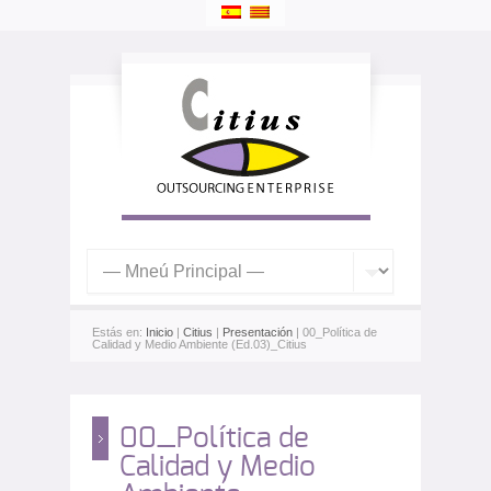
Estás en:
Inicio
|
Citius
|
Presentación
| 00_Política de
Calidad y Medio Ambiente (Ed.03)_Citius
00_Política de
Calidad y Medio