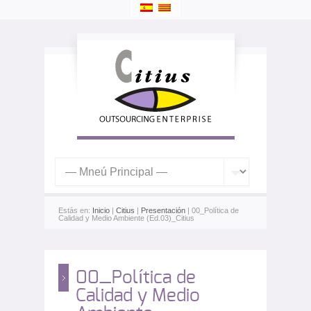
Estás en:
Inicio
|
Citius
|
Presentación
| 00_Política de
Calidad y Medio Ambiente (Ed.03)_Citius
00_Política de
Calidad y Medio