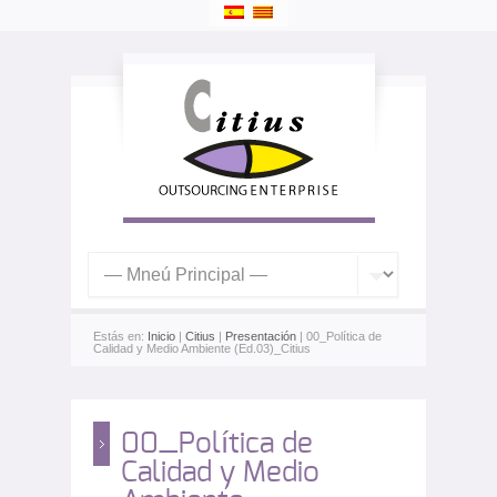
Estás en:
Inicio
|
Citius
|
Presentación
| 00_Política de
Calidad y Medio Ambiente (Ed.03)_Citius
00_Política de
Calidad y Medio