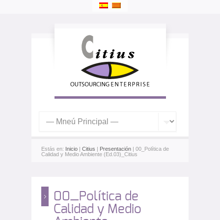
Estás en:
Inicio
|
Citius
|
Presentación
| 00_Política de
Calidad y Medio Ambiente (Ed.03)_Citius
00_Política de
Calidad y Medio