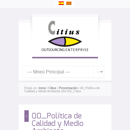
Estás en:
Inicio
|
Citius
|
Presentación
| 00_Política de
Calidad y Medio Ambiente (Ed.03)_Citius
00_Política de
Calidad y Medio