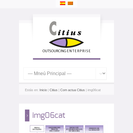
Estás en:
Inicio
|
Citius
|
Com actua Citius
| img06cat
img06cat